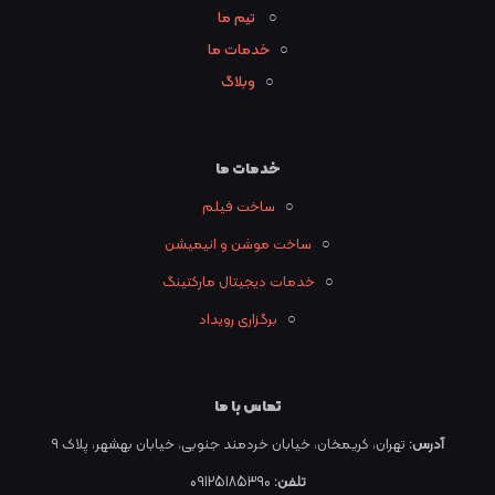
○
تیم ما
○
خدمات ما
○
وبلاگ
خدمات ما
○
ساخت فیلم
○
ساخت موشن و انیمیشن
○
خدمات دیجیتال مارکتینگ
○
برگزاری رویداد
تماس با ما
آدرس:
تهران، کریمخان، خیابان خردمند جنوبی، خیابان بهشهر، پلاک ۹
تلفن:
09125185390