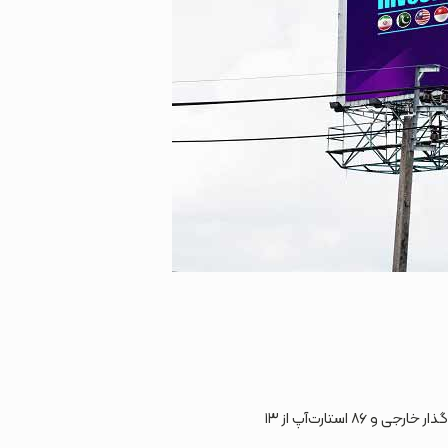
پنجمین نشست سرمایه‌گذاری فناوری (TIM 2023) در تاریخ ۸ و ۹ اسفند ماه سال 1401 با حضور بیش از ۵۷ سرمایه‌گذار خارجی و ۸۶ استارت‌آپ از ۱۳