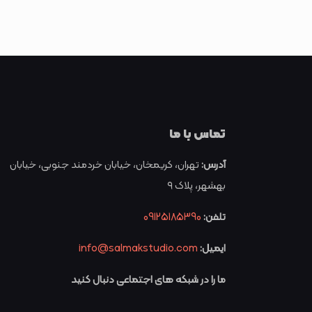
تماس با ما
آدرس:
تهران، کریمخان، خیابان خردمند جنوبی، خیابان
بهشهر، پلاک ۹
تلفن:
09125185390
ایمیل:
info@salmakstudio.com
ما را در شبکه های اجتماعی دنبال کنید