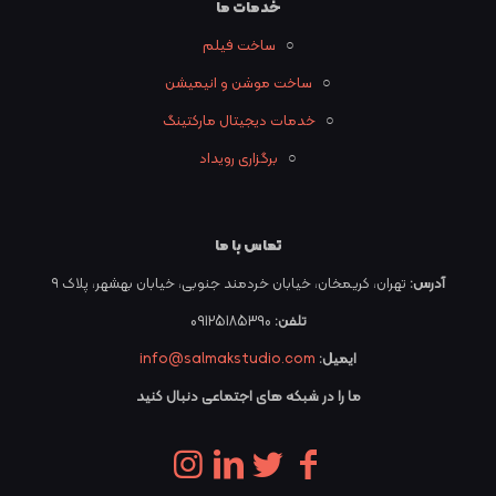
خدمات ما
○
ساخت فیلم
○
ساخت موشن و انیمیشن
○
خدمات دیجیتال مارکتینگ
○
برگزاری رویداد
تماس با ما
آدرس:
تهران، کریمخان، خیابان خردمند جنوبی، خیابان بهشهر، پلاک ۹
تلفن:
09125185390
ایمیل:
info@salmakstudio.com
ما را در شبکه های اجتماعی دنبال کنید