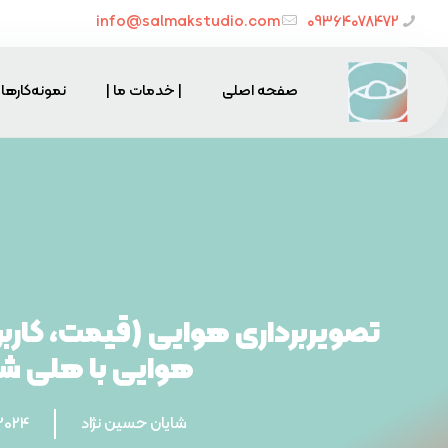
info@salmakstudio.com
09364078472
صفحه اصلی
| خدمات ما |
نمونه‌کارها
تصویربرداری هوایی (قیمت، کاربرد
هوایی با هلی ش
شایان حسین نژاد
/2024