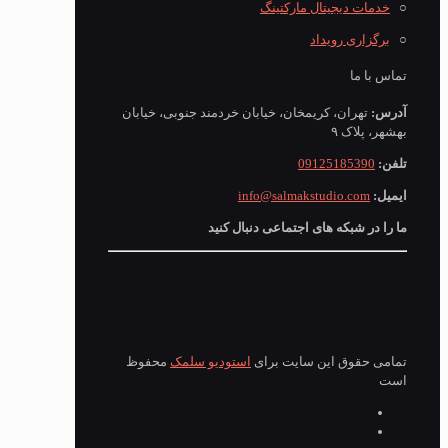
○
خدمات دیجیتال مارکتینگ
○
برگزاری رویداد
تماس با ما
آدرس:
تهران، کریمخان، خیابان خردمند جنوبی، خیابان
بهشهر، پلاک ۹
تلفن:
09125185390
ایمیل:
info@salmakstudio.com
ما را در شبکه های اجتماعی دنبال کنید
تمامی حقوق این سایت برای
استودیو سلمک
محفوظ
است