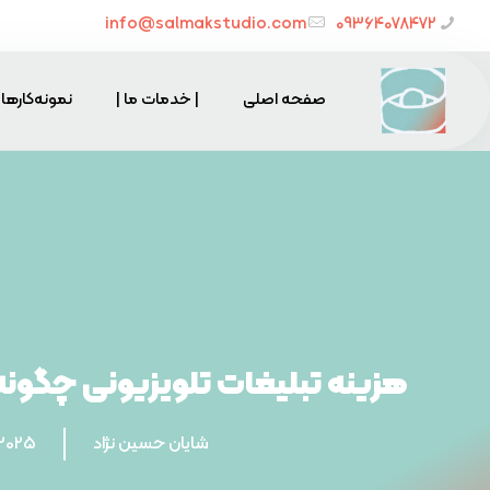
info@salmakstudio.com
09364078472
صفحه اصلی
| خدمات ما |
نمونه‌کارها
هزینه تبلیغات تلویزیونی چگون
شایان حسین نژاد
/2025